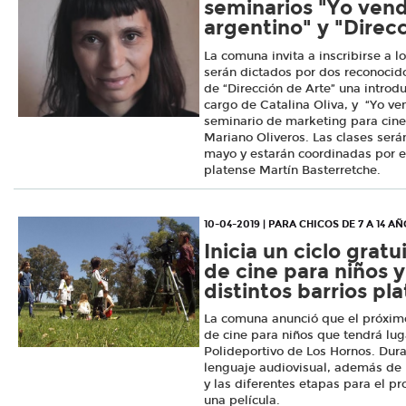
seminarios "Yo vend
argentino" y "Direc
La comuna invita a inscribirse a 
serán dictados por dos reconocido
de “Dirección de Arte” una introd
cargo de Catalina Oliva, y “Yo ve
seminario de marketing para cine
Mariano Oliveros. Las clases ser
mayo y estarán coordinadas por e
platense Martín Basterretche.
10-04-2019 | PARA CHICOS DE 7 A 14 A
Inicia un ciclo gratu
de cine para niños y
distintos barrios pl
La comuna anunció que el próxim
de cine para niños que tendrá luga
Polideportivo de Los Hornos. Dura
lenguaje audiovisual, además de 
y las diferentes etapas para el pr
una película.