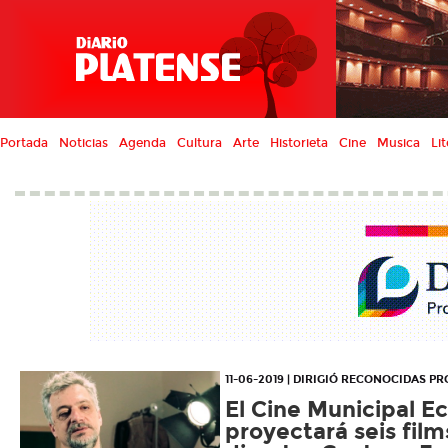
Portada
Noticias
Agenda
Cultura
Arte
Historieta
Cine
Musica
Lit
11-06-2019 | DIRIGIÓ RECONOCIDAS 
El Cine Municipal E
proyectará seis film