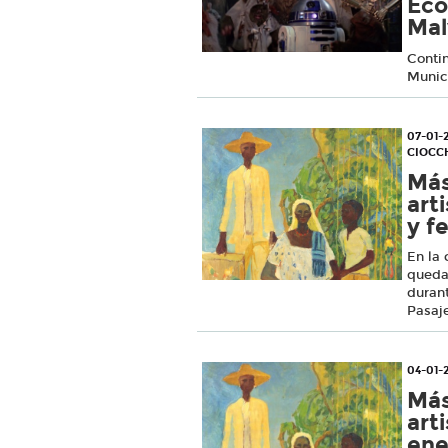
Eco
Mal
Contin
Munici
07-01-
CIOCCH
Más
art
y f
En la 
quedan
durant
Pasaj
04-01-
Más
art
ene