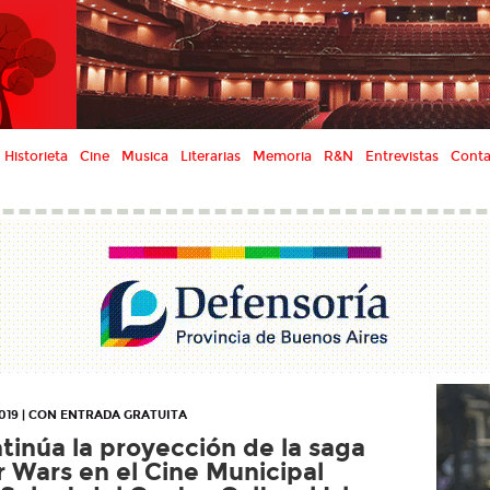
Historieta
Cine
Musica
Literarias
Memoria
R&N
Entrevistas
Conta
2019 | CON ENTRADA GRATUITA
tinúa la proyección de la saga
r Wars en el Cine Municipal