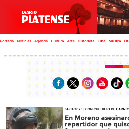
Portada
Noticias
Agenda
Cultura
Arte
Historieta
Cine
Musica
Lit
31-01-2025 | CON CUCHILLO DE CARNI
En Moreno asesinar
repartidor que quiso