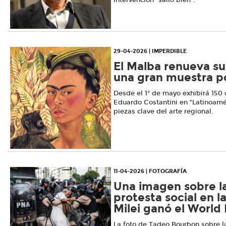
29-04-2026 | IMPERDIBLE
El Malba renueva su
una gran muestra po
Desde el 1° de mayo exhibirá 150 
Eduardo Costantini en “Latinoamé
piezas clave del arte regional.
11-04-2026 | FOTOGRAFÍA
Una imagen sobre la
protesta social en l
Milei ganó el World
La foto de Tadeo Bourbon sobre l