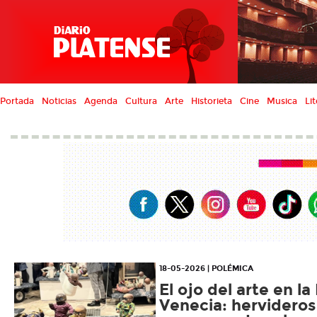
Portada
Noticias
Agenda
Cultura
Arte
Historieta
Cine
Musica
Lit
18-05-2026 | POLÉMICA
El ojo del arte en la
Venecia: hervideros 