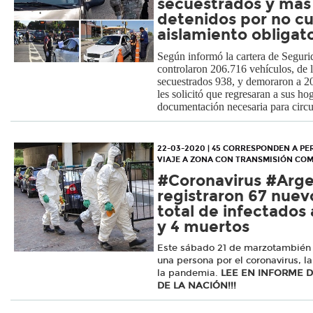
secuestrados y más
detenidos por no cu
aislamiento obligat
Según informó la cartera de Seguri
controlaron 206.716 vehículos, de 
secuestrados 938, y demoraron a 20
les solicitó que regresaran a sus ho
documentación necesaria para circu
22-03-2020 | 45 CORRESPONDEN A P
VIAJE A ZONA CON TRANSMISIÓN CO
#Coronavirus #Arge
registraron 67 nuevo
total de infectados
y 4 muertos
Este sábado 21 de marzotambién 
una persona por el coronavirus, la
la pandemia.
LEE EN INFORME D
DE LA NACIÓN!!!