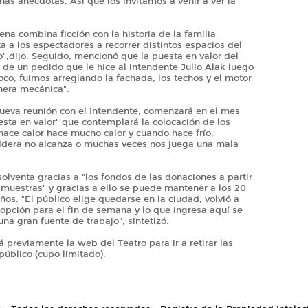
as anécdotas. Así que los invitamos a venir a ver la
ena combina ficción con la historia de la familia
a a los espectadores a recorrer distintos espacios del
o",dijo. Seguido, mencionó que la puesta en valor del
 de un pedido que le hice al intendente Julio Alak luego
oco, fuimos arreglando la fachada, los techos y el motor
anera mecánica".
nueva reunión con el Intendente, comenzará en el mes
sta en valor" que contemplará la colocación de los
ace calor hace mucho calor y cuando hace frío,
ldera no alcanza o muchas veces nos juega una mala
solventa gracias a "los fondos de las donaciones a partir
s muestras" y gracias a ello se puede mantener a los 20
os. "El público elige quedarse en la ciudad, volvió a
opción para el fin de semana y lo que ingresa aquí se
una gran fuente de trabajo", sintetizó.
á previamente la web del Teatro para ir a retirar las
público (cupo limitado).