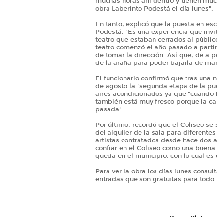
muchas horas ahí dentro y tienen much
obra Laberinto Podestá el día lunes".
En tanto, explicó que la puesta en esc
Podestá. "Es una experiencia que invit
teatro que estaban cerrados al públic
teatro comenzó el año pasado a partir
de tomar la dirección. Así que, de a p
de la araña para poder bajarla de m
El funcionario confirmó que tras una 
de agosto la "segunda etapa de la pue
aires acondicionados ya que "cuando h
también está muy fresco porque la ca
pasada".
Por último, recordó que el Coliseo se 
del alquiler de la sala para diferente
artistas contratados desde hace dos añ
confiar en el Coliseo como una buena 
queda en el municipio, con lo cual es 
Para ver la obra los días lunes consult
entradas que son gratuitas para todo 