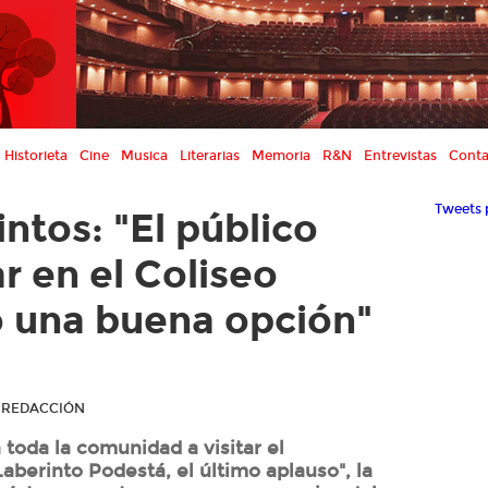
Historieta
Cine
Musica
Literarias
Memoria
R&N
Entrevistas
Conta
Tweets 
intos: "El público
ar en el Coliseo
 una buena opción"
R REDACCIÓN
a toda la comunidad a visitar el
aberinto Podestá, el último aplauso", la