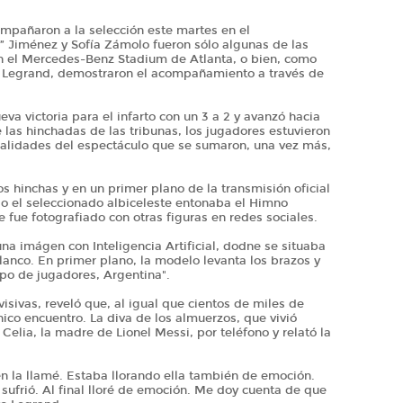
mpañaron a la selección este martes en el
” Jiménez y Sofía Zámolo fueron sólo algunas de las
n el Mercedes-Benz Stadium de Atlanta, o bien, como
ha Legrand, demostraron el acompañamiento a través de
va victoria para el infarto con un 3 a 2 y avanzó hacia
re las hinchadas de las tribunas, los jugadores estuvieron
lidades del espectáculo que se sumaron, una vez más,
s hinchas y en un primer plano de la transmisión oficial
do el seleccionado albiceleste entonaba el Himno
 fue fotografiado con otras figuras en redes sociales.
una imágen con Inteligencia Artificial, dodne se situaba
blanco. En primer plano, la modelo levanta los brazos y
ipo de jugadores, Argentina".
isivas, reveló que, al igual que cientos de miles de
nico encuentro. La diva de los almuerzos, que vivió
elia, la madre de Lionel Messi, por teléfono y relató la
 la llamé. Estaba llorando ella también de emoción.
sufrió. Al final lloré de emoción. Me doy cuenta de que