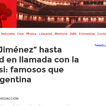
Historieta
Cine
Musica
Literarias
Memoria
R&N
Entrevistas
Conta
Tweets 
Jiménez” hasta
d en llamada con la
i: famosos que
rgentina
R REDACCIÓN