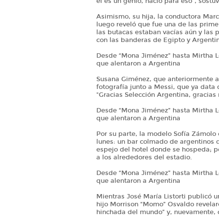
él es un genio, nació para eso”, sostu
Asimismo, su hija, la conductora Marc
luego reveló que fue una de las primer
las butacas estaban vacías aún y las p
con las banderas de Egipto y Argenti
Desde “Mona Jiménez” hasta Mirtha 
que alentaron a Argentina
Susana Giménez, que anteriormente 
fotografía junto a Messi, que ya data 
"Gracias Selección Argentina, gracias 
Desde “Mona Jiménez” hasta Mirtha 
que alentaron a Argentina
Por su parte, la modelo Sofía Zámolo 
lunes: un bar colmado de argentinos q
espejo del hotel donde se hospeda; p
a los alrededores del estadio.
Desde “Mona Jiménez” hasta Mirtha 
que alentaron a Argentina
Mientras José María Listorti publicó u
hijo Morrison “Momo” Osvaldo revelar
hinchada del mundo” y, nuevamente, 