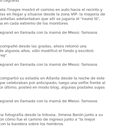
vo Legrand.
ela Tinayre mostró el camino en auto hacia el recinto y
as en llegar y situarse desde la zona VIP: la mayoría de
antallas adelantaban que allí se jugaría el “round 16”,
na en cada extremo de los monitores.
Legrand en llamada con la mamá de Messi: famosos
acompañó desde las gradas, ahora retomó una
de algunos años, sólo modificó el fondo y escribió:
rey".
Legrand en llamada con la mamá de Messi: famosos
compartió su estadía en Atlanta desde la noche de este
ue celebraban por anticipado; luego una selfie frente al
or último, posteó en modo blog, algunas postales suyas
Legrand en llamada con la mamá de Messi: famosos
na fotografía desde la tribuna, Jimena Barón junto a su
on cómo fue el camino de ingreso junto a “la mejor
con la bandera sobre los hombros.