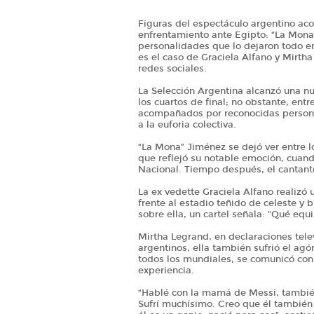
Figuras del espectáculo argentino aco
enfrentamiento ante Egipto: “La Mona
personalidades que lo dejaron todo e
es el caso de Graciela Alfano y Mirt
redes sociales.
La Selección Argentina alcanzó una nue
los cuartos de final; no obstante, ent
acompañados por reconocidas persona
a la euforia colectiva.
“La Mona” Jiménez se dejó ver entre lo
que reflejó su notable emoción, cuan
Nacional. Tiempo después, el cantante
La ex vedette Graciela Alfano realizó 
frente al estadio teñido de celeste y 
sobre ella, un cartel señala: "Qué equ
Mirtha Legrand, en declaraciones telev
argentinos, ella también sufrió el agó
todos los mundiales, se comunicó con C
experiencia.
“Hablé con la mamá de Messi, también
Sufrí muchísimo. Creo que él también 