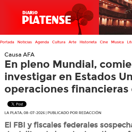
Portada
Noticias
Agenda
Cultura
Arte
Historieta
Cine
Musica
Lit
Causa AFA
En pleno Mundial, comi
investigar en Estados Un
operaciones financieras
LA PLATA, 08-07-2026 | PUBLICADO POR REDACCIÓN
El FBI y fiscales federales sospec