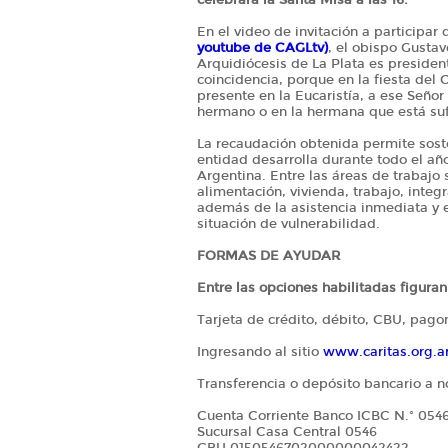
En el video de invitación a participa
youtube de CAGLtv)
, el obispo Gustav
Arquidiócesis de La Plata es presiden
coincidencia, porque en la fiesta del
presente en la Eucaristía, a ese Señor
hermano o en la hermana que está suf
La recaudación obtenida permite sost
entidad desarrolla durante todo el a
Argentina. Entre las áreas de trabajo
alimentación, vivienda, trabajo, integ
además de la asistencia inmediata y 
situación de vulnerabilidad.
FORMAS DE AYUDAR
Entre las opciones habilitadas figuran
Tarjeta de crédito, débito, CBU, pa
Ingresando al sitio
www.caritas.org.
Transferencia o depósito bancario a 
Cuenta Corriente Banco ICBC N.º 05
Sucursal Casa Central 0546
CBU 0150546702000000042422