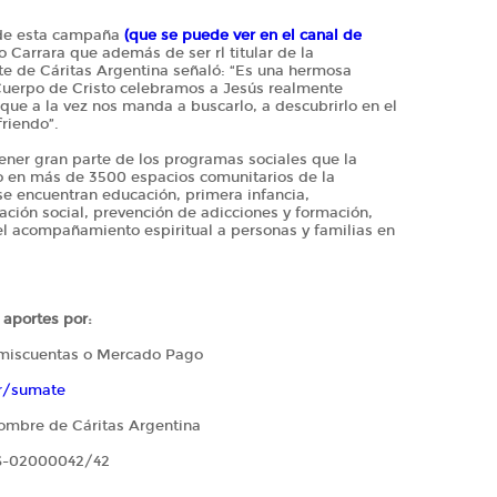
r de esta campaña
(que se puede ver en el canal de
o Carrara que además de ser rl titular de la
te de Cáritas Argentina señaló: “Es una hermosa
 Cuerpo de Cristo celebramos a Jesús realmente
 que a la vez nos manda a buscarlo, a descubrirlo en el
riendo”.
ener gran parte de los programas sociales que la
ño en más de 3500 espacios comunitarios de la
 se encuentran educación, primera infancia,
ración social, prevención de adicciones y formación,
el acompañamiento espiritual a personas y familias en
 aportes por:
gomiscuentas o Mercado Pago
ar/sumate
nombre de Cáritas Argentina
46-02000042/42