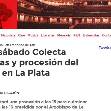
Historieta
Cine
Musica
Literarias
Memoria
R&N
Entrevistas
Conta
ia San Francisco de Asís
Tweets 
sábado Colecta
as y procesión del
 en La Plata
R REDACCIÓN
zará una procesión a las 15 para culminar
 las 16 presidida por el Arzobispo de La