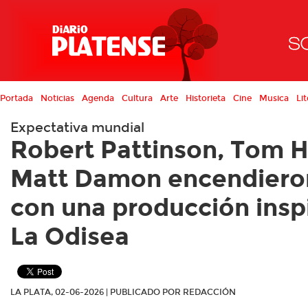
Portada
Noticias
Agenda
Cultura
Arte
Historieta
Cine
Musica
Lit
Expectativa mundial
Robert Pattinson, Tom H
Matt Damon encendieron
con una producción insp
La Odisea
LA PLATA, 02-06-2026 | PUBLICADO POR REDACCIÓN