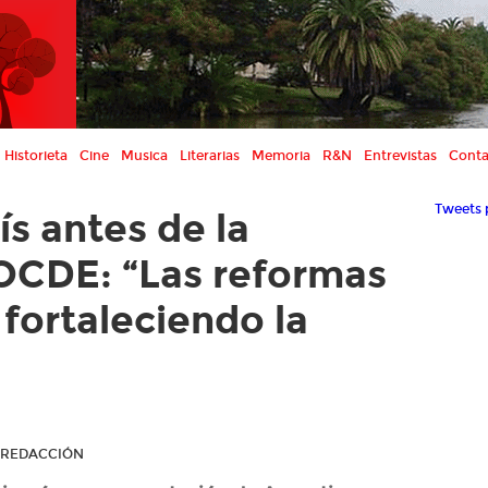
Historieta
Cine
Musica
Literarias
Memoria
R&N
Entrevistas
Conta
Tweets 
ís antes de la
 OCDE: “Las reformas
 fortaleciendo la
R REDACCIÓN