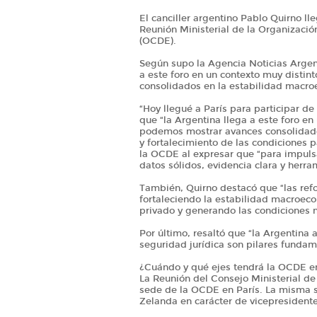
El canciller argentino Pablo Quirno ll
Reunión Ministerial de la Organizació
(OCDE).
Según supo la Agencia Noticias Argen
a este foro en un contexto muy disti
consolidados en la estabilidad macr
“Hoy llegué a París para participar de
que “la Argentina llega a este foro e
podemos mostrar avances consolidad
y fortalecimiento de las condiciones p
la OCDE al expresar que “para impuls
datos sólidos, evidencia clara y herram
También, Quirno destacó que “las ref
fortaleciendo la estabilidad macroec
privado y generando las condiciones n
Por último, resaltó que “la Argentina 
seguridad jurídica son pilares fundam
¿Cuándo y qué ejes tendrá la OCDE en
La Reunión del Consejo Ministerial de 
sede de la OCDE en París. La misma s
Zelanda en carácter de vicepresident