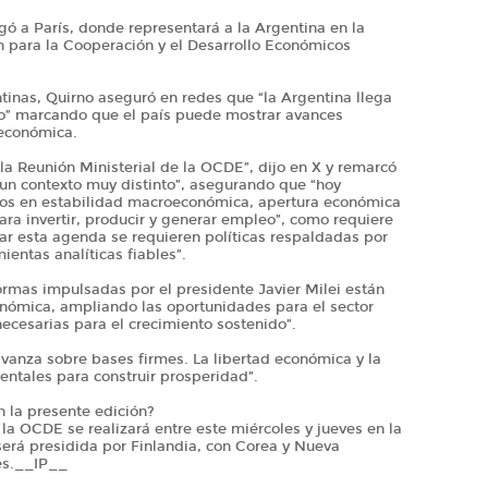
egó a París, donde representará a la Argentina en la
n para la Cooperación y el Desarrollo Económicos
tinas, Quirno aseguró en redes que “la Argentina llega
nto” marcando que el país puede mostrar avances
oeconómica.
 la Reunión Ministerial de la OCDE”, dijo en X y remarcó
n un contexto muy distinto”, asegurando que “hoy
os en estabilidad macroeconómica, apertura económica
ara invertir, producir y generar empleo”, como requiere
ar esta agenda se requieren políticas respaldadas por
ientas analíticas fiables”.
ormas impulsadas por el presidente Javier Milei están
onómica, ampliando las oportunidades para el sector
ecesarias para el crecimiento sostenido”.
avanza sobre bases firmes. La libertad económica y la
entales para construir prosperidad”.
 la presente edición?
la OCDE se realizará entre este miércoles y jueves en la
erá presidida por Finlandia, con Corea y Nueva
es.__IP__