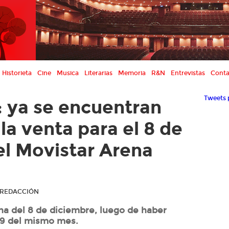
Historieta
Cine
Musica
Literarias
Memoria
R&N
Entrevistas
Conta
Tweets 
: ya se encuentran
 la venta para el 8 de
el Movistar Arena
R REDACCIÓN
cha del 8 de diciembre, luego de haber
l 9 del mismo mes.