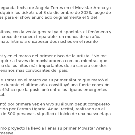
 segunda fecha de Ángela Torres en el Movistar Arena ya
dquirir los tickets del 8 de diciembre de 2026, luego de
es para el show anunciado originalmente el 9 del
inas, con la venta general ya disponible, el fenómeno y
s crece de manera imparable: en menos de un año,
mato íntimo a encabezar dos noches en el recinto
 y en el marco del primer disco de la artista, “No me
dquirir a través de movistararena.com.ar, mientras que
uno de los hitos más importantes de su carrera con dos
cenarios más convocantes del país.
 de Torres en el marco de su primer álbum que marcó el
te durante el último año, constituyó una fuerte conexión
 artística que la posicionó entre las figuras emergentes
al.
entó por primera vez en vivo su álbum debut compuesto
ido por Fermín Ugarte. Aquel recital, realizado en el
de 300 personas, significó el inicio de una nueva etapa
o proyecto la llevó a llenar su primer Movistar Arena y
masiva.