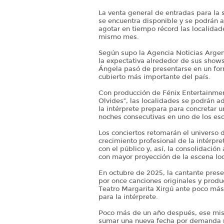
La venta general de entradas para la
se encuentra disponible y se podrán a
agotar en tiempo récord las localidad
mismo mes.
Según supo la Agencia Noticias Argent
la expectativa alrededor de sus show
Ángela pasó de presentarse en un for
cubierto más importante del país.
Con producción de Fénix Entertainment
Olvides”, las localidades se podrán a
la intérprete prepara para concretar 
noches consecutivas en uno de los es
Los conciertos retomarán el universo
crecimiento profesional de la intérpre
con el público y, así, la consolidación
con mayor proyección de la escena loc
En octubre de 2025, la cantante pres
por once canciones originales y produc
Teatro Margarita Xirgú ante poco más 
para la intérprete.
Poco más de un año después, ese mism
sumar una nueva fecha por demanda 