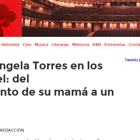
Historieta
Cine
Musica
Literarias
Memoria
R&N
Entrevistas
Conta
Tweets 
ngela Torres en los
l: del
to de su mamá a un
R REDACCIÓN