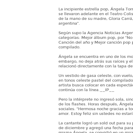
La incipiente estrella pop, Ángela To
se llevaron adelante en el Teatro Col
de la mano de su madre, Gloria Carrá
argentina”.
Según supo la Agencia Noticias Argent
categorías: Mejor álbum pop, por “No
Canción del año y Mejor canción pop po
compilado.
Ángela se encuentra en uno de los mo
embargo, no deja atrás sus raíces y el 
relacionó directamente con la tapa d
Un vestido de gasa celeste, con vuelo
en tonos celeste pastel del compilado. 
artista busca colocar en cada espectác
continúa con la línea.__IP__
Pero la intérprete no ingresó sola, s
de los flashes. Horas después, Ángel
sociales: “Hermosa noche gracias a t
amor. Estoy feliz sin ustedes no esta
La cantante logró un sold out para su 
de diciembre y agregó una fecha para 
misma Ángela, se convirtió en un mi