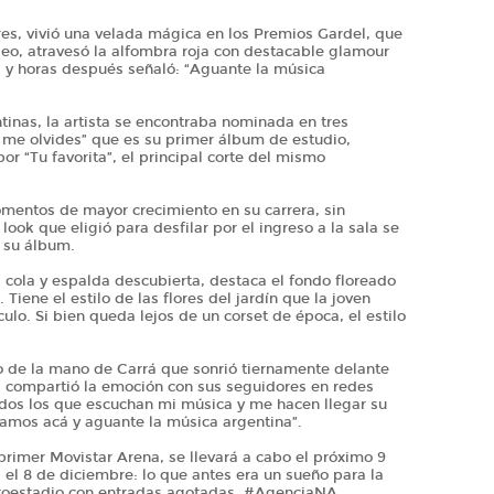
rres, vivió una velada mágica en los Premios Gardel, que
iseo, atravesó la alfombra roja con destacable glamour
, y horas después señaló: “Aguante la música
inas, la artista se encontraba nominada en tres
 me olvides” que es su primer álbum de estudio,
r “Tu favorita”, el principal corte del mismo
mentos de mayor crecimiento en su carrera, sin
look que eligió para desfilar por el ingreso a la sala se
e su álbum.
, cola y espalda descubierta, destaca el fondo floreado
Tiene el estilo de las flores del jardín que la joven
ulo. Si bien queda lejos de un corset de época, el estilo
ino de la mano de Carrá que sonrió tiernamente delante
a compartió la emoción con sus seguidores en redes
odos los que escuchan mi música y me hacen llegar su
ríamos acá y aguante la música argentina”.
primer Movistar Arena, se llevará a cabo el próximo 9
el 8 de diciembre: lo que antes era un sueño para la
croestadio con entradas agotadas. #AgenciaNA