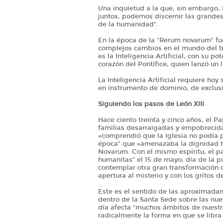
Una inquietud a la que, sin embargo, 
juntos, podemos discernir las grandes 
de la humanidad".
En la época de la "Rerum novarum" fue
complejos cambios en el mundo del t
es la Inteligencia Artificial, con su po
corazón del Pontífice, quien lanzó un 
La Inteligencia Artificial requiere ho
en instrumento de dominio, de exclus
Siguiendo los pasos de León XIII
Hace ciento treinta y cinco años, el Pa
familias desarraigadas y empobrecidas
«comprendió que la Iglesia no podía
época" que «amenazaba la dignidad h
Novarum. Con el mismo espíritu, el p
humanitas" el 15 de mayo, día de la 
contemplar otra gran transformación co
apertura al misterio y con los gritos 
Este es el sentido de las aproximadam
dentro de la Santa Sede sobre las nueva
día afecta "muchos ámbitos de nuestra
radicalmente la forma en que se libra 