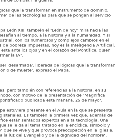
rma de combatir la guerra.
 lógicas que la transforman en instrumento de dominio,
rme" de las tecnologías para que se pongan al servicio
apa León XIII, también el "León de hoy" mira hacia las
esafían al tiempo, a la historia y a la humanidad. Y si
dustrial, con los numerosos y complejos cambios en el
de pobreza impuestas, hoy es la Inteligencia Artificial,
 está ante los ojos y en el corazón del Pontífice, quien
rmar la IA".
oy ser 'desarmada', liberada de lógicas que la transforman
ión o de muerte", expresó el Papa.
, pero también con referencias a la historia, en su
ínodo, con motivo de la presentación de "Magnifica
u pontificado publicada esta mañana, 25 de mayo".
a estuviera presente en el Aula en la que se presenta
isteriales. Es también la primera vez que, además de
ífice están sentados expertos en alta tecnología. Una
que se le da al tema tratado en la encíclica, símbolo y
 que se vive y que provoca preocupación en la Iglesia,
 a la luz del Evangelio y de la dignidad del hombre".