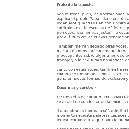
Fruto de la escucha
Son muchas, pues, las aportaciones, r
explica el propio Papa- tiene una única
ingenieros que "trabajan con sincero 
sufrimientos"; la escucha de "líderes 
perseverancia normas justas"; la es
por el futuro de las nuevas generacion
También me han llegado otras voces,
más autónomos, prácticamente fuera 
preocupantes sobre algoritmos que pu
trabajo y a la seguridad basándose en 
Junto con estas voces, también ha res
cuando se toman decisiones", explica 
generar nuevas formas de exclusión y 
Desarmar y construir
De todo ello ha surgido una convicción
sirve de hilo conductor de la encíclica
"La palabra es fuerte, lo sé", admitió
momento necesita palabras capaces de
indicar caminos a seguir para la hum