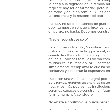
Desde hace tiempo, la Iglesia se com
la paz y a la dignidad de la familia hu
requiere hoy ser desarmada", porque "a
de todos y del bien común". Y "las de
la conciencia y la responsabilidad".
"La paz, no solo la ausencia de guerra,
debilita nuestro sentido crítico, es l
embargo, no basta. Debemos construir
"Nadie reconstruye solo"
Esta última indicación, "construir", e
historia. El más reciente y personal, 
cuando las lluvias torrenciales y las 
del país: "Muchas familias vieron cóm
muchas calles", recordó. "Allí -confes
simplemente reemplazar lo que ha sido 
confianza y despertar la esperanza en
"Solo con una visión tan integral podrá
Solo juntos, quienes diseñan los sist
ricos y los más pobres, las institucion
seremos capaces de construir un futur
familia humana", consideró.
No existe algoritmo que pueda hacer 