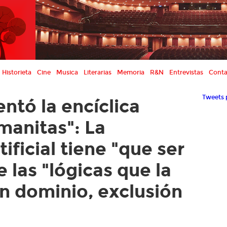
Historieta
Cine
Musica
Literarias
Memoria
R&N
Entrevistas
Conta
Tweets 
ntó la encíclica
manitas": La
tificial tiene "que ser
las "lógicas que la
n dominio, exclusión