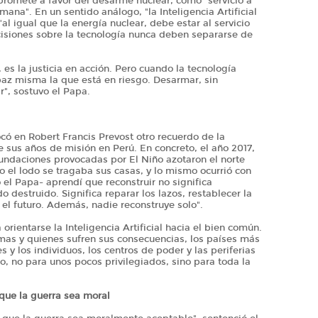
promete a favor del desarme nuclear, como "servicio a
mana". En un sentido análogo, "la Inteligencia Artificial
l igual que la energía nuclear, debe estar al servicio
cisiones sobre la tecnología nunca deben separarse de
 es la justicia en acción. Pero cuando la tecnología
a paz misma la que está en riesgo. Desarmar, sin
", sostuvo el Papa.
vocó en Robert Francis Prevost otro recuerdo de la
de sus años de misión en Perú. En concreto, el año 2017,
inundaciones provocadas por El Niño azotaron el norte
o el lodo se tragaba sus casas, y lo mismo ocurrió con
ó el Papa- aprendí que reconstruir no significa
destruido. Significa reparar los lazos, restablecer la
 el futuro. Además, nadie reconstruye solo".
 orientarse la Inteligencia Artificial hacia el bien común.
emas y quienes sufren sus consecuencias, los países más
es y los individuos, los centros de poder y las periferias
o, no para unos pocos privilegiados, sino para toda la
que la guerra sea moral