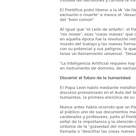
moldea las decisiones y cambia la fo
El Pontífice pidió liberar a la IA "de
exclusión o muerte" e invoca el "desa
del "bien común".
Al igual que "el León de antaño", el P
"res novae", esas "cosas nuevas" que d
en aquella época fue la revolución in
mundo del trabajo y las nuevas formas 
con su potencial y sus peligros, la que
lanza un llamamiento universal: "Desa
"La Inteligencia Artificial requiere h
en instrumento de dominio, de exclus
Discernir el futuro de la humanidad
El Papa León habló mediante metáforas
discurso pronunciado en el Aula del S
humanitas, la primera encíclica de s
Nunca antes había ocurrido que un Pap
al público uno de sus documentos mag
cardenales y profesores, junto al Pont
señal de la importancia y la atención 
síntoma de la "gravedad del momento"
llamada a "descifrar las cosas nuevas