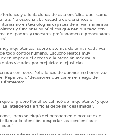
eflexiones y orientaciones de esta encíclica que -como
 raíz: "la escucha". La escucha de científicos e
entusiasmo en tecnologías capaces de aliviar inmensos
políticos y funcionarios públicos que han buscado con
cucha de "padres y maestros profundamente preocupados
es".
 muy inquietantes, sobre sistemas de armas cada vez
de todo control humano. Escucho relatos muy
eden impedir el acceso a la atención médica, al
datos viciados por prejuicios e injusticias.
onado con fuerza "el silencio de quienes no tienen voz
el Papa León, "decisiones que corren el riesgo de
sufrimiento".
 que el propio Pontífice calificó de "inquietante" y que
: "La inteligencia artificial debe ser desarmada".
 Leone, "pero se eligió deliberadamente porque este
 llamar la atención, despertar las conciencias e
anidad".