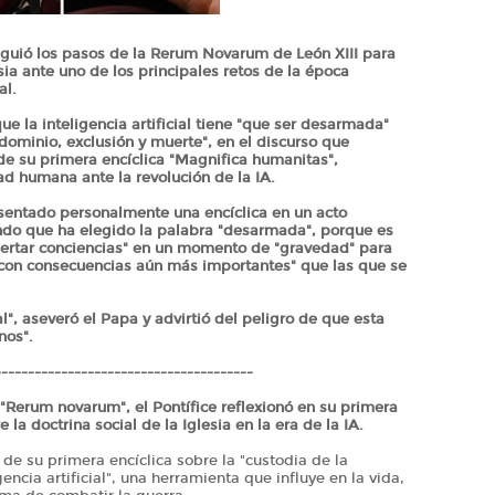
iguió los pasos de la Rerum Novarum de León XIII para
esia ante uno de los principales retos de la época
al.
ue la inteligencia artificial tiene "que ser desarmada"
dominio, exclusión y muerte", en el discurso que
de su primera encíclica "Magnifica humanitas",
ad humana ante la revolución de la IA.
esentado personalmente una encíclica en un acto
ndo que ha elegido la palabra "desarmada", porque es
spertar conciencias" en un momento de "gravedad" para
 "con consecuencias aún más importantes" que las que se
ral", aseveró el Papa y advirtió del peligro de que esta
nos".
---------------------------------------
 "Rerum novarum", el Pontífice reflexionó en su primera
 la doctrina social de la Iglesia en la era de la IA.
 de su primera encíclica sobre la "custodia de la
ncia artificial", una herramienta que influye en la vida,