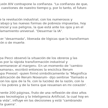
León XIV contrapone la confianza: "La confianza de que,
cuestiones de nuestro tiempo y, por lo tanto, el futuro
 la revolución industrial, con los numerosos y
rabajo y las nuevas formas de pobreza impuestas, hoy
tencial y sus peligros, la que está ante los ojos y en el
llamamiento universal: "Desarmar la IA".
y ser "desarmada", liberada de lógicas que la transforman
ión o de muerte.
pa Pecci observó la situación de los obreros y las
 por la rápida transformación industrial y
 permanecer al margen». En un momento de "cambio
umana», escribió entonces la encíclica Rerum
apa Prevost -quien firmó simbólicamente la "Magnifica
publicación de Rerum Novarum- dijo sentirse "llamado a
n los ojos de la fe, con la lucidez de la razón, con la
de los pobres y de la tierra que resuenan en mi corazón".
ente 200 páginas, fruto de una reflexión de diez años
s tecnologías y la Inteligencia Artificial, la cual hoy en
 vida", influye en las decisiones y está "cambiando
la guerra".