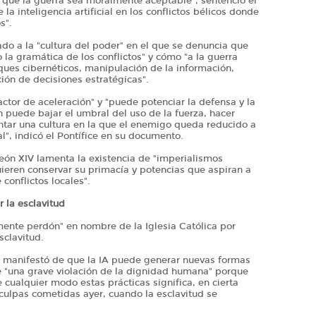
 que la guerra sea moralmente aceptable", sentenció el
la inteligencia artificial en los conflictos bélicos donde
s".
do a la "cultura del poder" en el que se denuncia que
o la gramática de los conflictos" y cómo "a la guerra
ques cibernéticos, manipulación de la información,
ión de decisiones estratégicas".
ctor de aceleración" y "puede potenciar la defensa y la
n puede bajar el umbral del uso de la fuerza, hacer
ntar una cultura en la que el enemigo queda reducido a
al", indicó el Pontífice en su documento.
eón XIV lamenta la existencia de "imperialismos
ieren conservar su primacía y potencias que aspiran a
conflictos locales".
 la esclavitud
amente perdón" en nombre de la Iglesia Católica por
sclavitud.
IV manifestó de que la IA puede generar nuevas formas
e "una grave violación de la dignidad humana" porque
e cualquier modo estas prácticas significa, en cierta
culpas cometidas ayer, cuando la esclavitud se