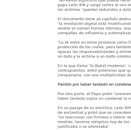
"No existe algoritmo que pueda hacer
papa León XIV y carga contra el uso de 
las víctimas "quedan reducidas a dato
El documento tiene un capítulo dedica
"la revolución digital está modificand
visible se suman formas híbridas: ata
campañas de influencia y automatizac
"La IA entra en estos procesos como fa
protección de los civiles, pero tambié
opacas las responsabilidades y alime
un dato y la víctima a un daño colater
En la que llama "la Babel moderna", L
contrapuestos, entre potencias que qu
conquistarla, con una multiplicidad de 
Perdón por haber tardado en condenar
Por otra parte, el Papa pidió "sincer
haber tardado siglos en condenar la e
En un pasaje de su encíclica, León X
de esclavitud y pidió que se consider
"no reaccionar con firmeza o tolerar d
medida, hacerse cómplice hoy de las 
justificaba o se silenciaba".