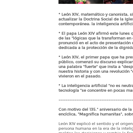
* León XIV, matemático y canonista, s
actualizar la Doctrina Social de la Igl
contemporánea: la inteligencia artifici
* El papa León XIV afirmó este lunes q
de las "lógicas que la transforman en 
pronunció en el acto de presentación 
dedicada a la protección de la dignid
* León XIV, el primer papa que ha pr
público, comenzó su discurso explica
una palabra "fuerte" que insta a "de
nuestra historia y con una revolución
vivieron en el pasado.
* La inteligencia artificial "no es neut
tecnología "se concentre en pocas ma
-----------------------------------------
Con motivo del 135.º aniversario de la
encíclica, "Magnifica humanitas", sobre
León XIV explicó el sentido y el origen
persona humana en la era de la intelige