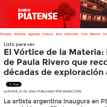
Portada
Noticias
Agenda
Cultura
Arte
Historieta
Cine
Musica
Lit
Listo para ver
El Vórtice de la Materia:
de Paula Rivero que rec
décadas de exploración a
LA PLATA, 21-05-2026 | PUBLICADO POR REDACCIÓN
La artista argentina inaugura en P