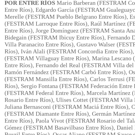
POR ENTRE RÍOS
Mario Barberan (FESTRAM Con
Entre Ríos), Edgardo García (FESTRAM Gualeguaych
Merelle (FESTRAM
Pueblo Belgrano Entre Ríos), E
(FESTRAM Larroque Entre Ríos), Raúl Martínez (
Entre Ríos), Jorge Domínguez (FESTRAM Santa Ana 
Bidegain (FESTRAM Ibicuy Entre Ríos), Fernando
Villa Paranacito Entre Ríos), Gustavo Walser (FES
Ríos), Iván Alali
(FESTRAM Concordia Entre Ríos), 
(FESTRAM Villaguay Entre Ríos), Marina
Lescano
Entre Ríos), Fernando del Real (FESTRAM Villa del 
Ramón Fernández (FESTRAM Carbó Entre Ríos), Os
(FESTRAM Mansilla Entre Ríos), Carlos Terrusi (
Ríos), Sergio Fontana
(FESTRAM Federación Entre R
(FESTRAM Federal Entre Ríos), Marcela Martínez 
Rosario Entre Ríos), Ulises Cottet (FESTRAM Villa
Juliana Bernasconi (FESTRAM Maciá Entre Ríos), C
(FESTRAM Diamante Entre Ríos), Germán Martíne
Entre Ríos), Paola Vivot (FESTRAM Rosario del Tala
Gómez (FESTRAM Basavilbaso Entre Ríos), Daniel
Bovril Entre Ríos), Oscar Aliano (FESTRAM Sauce d