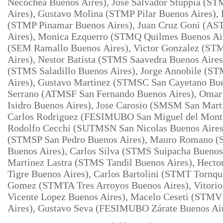
Necochea Buenos Aires), Jose Salvador Stuppia (S
Aires), Gustavo Molina (STMP Pilar Buenos Aires),
(STMP Pinamar Buenos Aires), Juan Cruz Goni (A
Aires), Monica Ezquerro (STMQ Quilmes Buenos Air
(SEM Ramallo Buenos
Aires), Victor Gonzalez (ST
Aires), Nestor Batista (STMS Saavedra Buenos Aires
(STMS Saladillo Buenos Aires), Jorge Annobile (S
Aires), Gustavo Martinez (STMSC San Cayetano Bue
Serrano
(ATMSF San Fernando Buenos Aires), Omar
Isidro Buenos Aires), Jose
Carosio (SMSM San Marti
Carlos Rodriguez (FESIMUBO San Miguel del Monte
Rodolfo Cecchi (SUTMSN San Nicolas Buenos Aires
(STMSP San Pedro Buenos Aires), Mauro Romano (
Buenos Aires), Carlos Silva (STMS Suipacha Buenos 
Martinez Lastra (STMS Tandil Buenos Aires), Hec
Tigre Buenos Aires), Carlos Bartolini (STMT Tornqui
Gomez (STMTA Tres Arroyos Buenos Aires), Vitorio 
Vicente Lopez Buenos Aires), Macelo Ceseti (STMV 
Aires),
Gustavo Seva (FESIMUBO Zárate Buenos Ai