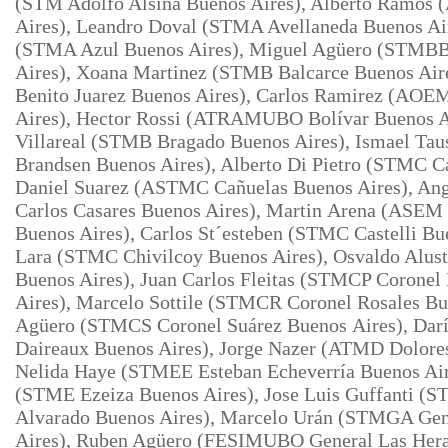
(STM Adolfo Alsina Buenos Aires), Alberto Ramos 
Aires), Leandro Doval (STMA Avellaneda Buenos Air
(STMA Azul Buenos Aires), Miguel Agüero (STMBB
Aires), Xoana Martinez (STMB
Balcarce Buenos Air
Benito Juarez Buenos Aires), Carlos Ramirez (AOE
Aires), Hector Rossi (ATRAMUBO Bolívar Buenos A
Villareal (STMB Bragado Buenos Aires), Ismael T
Brandsen
Buenos Aires), Alberto Di Pietro (STMC C
Daniel Suarez (ASTMC Cañuelas Buenos Aires), A
Carlos Casares Buenos Aires), Martin
Arena (ASEM 
Buenos Aires), Carlos St´esteben (STMC Castelli Bu
Lara (STMC Chivilcoy Buenos Aires), Osvaldo Alus
Buenos Aires), Juan Carlos Fleitas (STMCP Coronel 
Aires), Marcelo Sottile (STMCR Coronel Rosales Bu
Agüero (STMCS Coronel Suárez Buenos
Aires), Da
Daireaux Buenos Aires), Jorge Nazer (ATMD Dolores
Nelida Haye (STMEE Esteban Echeverría Buenos Aire
(STME Ezeiza Buenos Aires), Jose Luis Guffanti (
Alvarado Buenos Aires), Marcelo Urán (STMGA Gen
Aires), Ruben Agüero (FESIMUBO General Las Hera