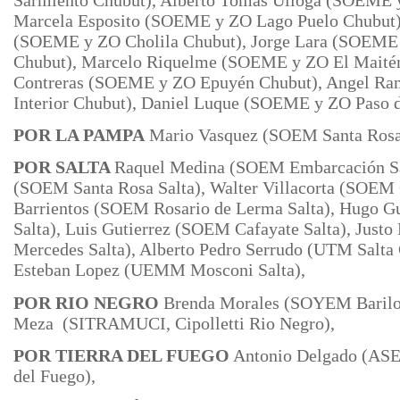
Marcela Esposito (SOEME y ZO Lago Puelo Chubut)
(SOEME y ZO Cholila Chubut), Jorge Lara (SOEME 
Chubut), Marcelo Riquelme (SOEME y ZO El Maitén
Contreras (SOEME y ZO Epuyén Chubut), Angel R
Interior Chubut), Daniel Luque (SOEME y ZO Paso d
POR LA PAMPA
Mario Vasquez (SOEM Santa Ros
POR SALTA
Raquel Medina (SOEM Embarcación Sa
(SOEM Santa Rosa Salta), Walter Villacorta (SOEM O
Barrientos (SOEM Rosario de Lerma Salta), Hugo G
Salta), Luis
Gutierrez (SOEM Cafayate Salta), Jus
Mercedes Salta), Alberto Pedro
Serrudo (UTM Salta C
Esteban Lopez (UEMM Mosconi Salta),
POR RIO NEGRO
Brenda Morales (SOYEM Barilo
Meza (SITRAMUCI, Cipolletti Rio Negro),
POR TIERRA DEL FUEGO
Antonio Delgado (ASE
del Fuego),