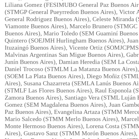
Liliana Gomez (FESIMUBO General Paz Buenos Aire
(STMGP General Pueyrredon Buenos Aires), Victo
General Rodriguez Buenos Aires), Celeste Miranda
Viamonte Buenos Aires), Marcelo Brunero (STMGC
Buenos Aires), Mario Toledo (SEM Guaminí Buenos 
Quintero (SOEJMH Hurlingham Buenos Aires), Juan
Ituzaingó Buenos Aires), Vicente Ortiz (SOMJCPM
Malvinas Argentinas San Migue Buenos Aires), Gab
Junín Buenos Aires), Damian Heredia (SEM La Costa
Daniel Trocoso (STMLM La Matanza Buenos Aires),
(SOEM La Plata Buenos Aires), Diego Moñiz (STM
Aires), Susana Chazarreta (SEMLA Lanús Buenos Ai
(STMLF Las Flores Buenos Aires), Raul Esponola 
Zamora Buenos Aires), Santiago
Vera (STML Luján B
Gomez (SEM Magdalena Buenos Aires), Juan Gam
Paz Buenos Aires), Evangelina Artaza (STMM Merce
Mario Salcedo (STMM Merlo Buenos Aires), Marc
Monte Hermoso Buenos Aires), Lorena Costa (ST
Aires), Gustavo Sanz (STMM Morón Buenos Aires)