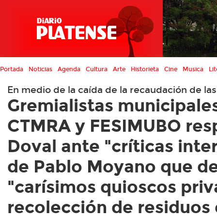
Portada
Noticias
Agenda
Cultura
Arte
Historieta
Cine
Musica
Lit
En medio de la caída de la recaudación de l
Gremialistas municipale
CTMRA y FESIMUBO resp
Doval ante "críticas int
de Pablo Moyano que de
"carísimos quioscos priv
recolección de residuos 