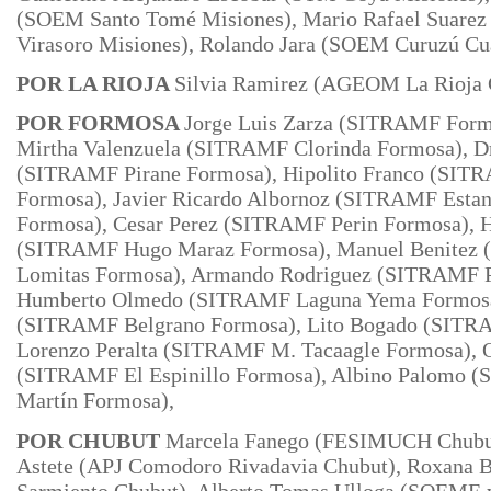
(SOEM Santo Tomé Misiones), Mario Rafael Suare
Virasoro
Misiones), Rolando Jara (SOEM Curuzú Cu
POR LA RIOJA
Silvia Ramirez
(AGEOM La Rioja C
POR FORMOSA
Jorge Luis Zarza (SITRAMF Form
Mirtha Valenzuela (SITRAMF Clorinda Formosa), Dr
(SITRAMF Pirane Formosa), Hipolito Franco (SITR
Formosa), Javier Ricardo Albornoz (SITRAMF Estan
Formosa), Cesar Perez (SITRAMF Perin Formosa), 
(SITRAMF Hugo Maraz Formosa), Manuel Benitez
Lomitas Formosa), Armando Rodriguez (SITRAMF P.
Humberto Olmedo (SITRAMF Laguna Yema Formosa),
(SITRAMF Belgrano Formosa), Lito Bogado (SITRA
Lorenzo Peralta (SITRAMF M. Tacaagle Formosa),
(SITRAMF El Espinillo Formosa), Albino Palomo 
Martín
Formosa),
POR CHUBUT
Marcela Fanego (FESIMUCH Chubut
Astete
(APJ Comodoro Rivadavia Chubut), Roxana 
Sarmiento Chubut), Alberto Tomas Ulloga (SOEME 