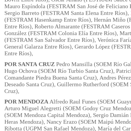
Mauro Espíndola (FESTRAM San José de Feliciano E
Sergio
Barreto (FESTRAM Santa Elena Entre Ríos), 
(FESTRAM Hasenkamp Entre Ríos), Hernán Miño 
Entre Ríos), Roberto Almarante (FESTRAM Caseros E
González (FESTRAM Colonia Elía Entre Ríos), Mart
(FESTRAM San Salvador Entre Ríos), Verónica Fa
General
Galarza Entre Ríos), Gerardo López (FES
Entre Ríos),
POR SANTA
CRUZ
Pedro Mansilla (SOEM Río Gal
Hugo Ochova (SOEM Río Turbio
Santa Cruz), Patri
Comandante Piedra Buena Santa Cruz), Andres Pére
Deseado Santa Cruz), Guillermo Rutherford (SOEM S
Cruz),
POR MENDOZA
Alfredo Raul Funes (SOEM Guay
Arturo Miguel Alegretti (SOEM Godoy Cruz Mendoza
(SOEM Mendoza Capital Mendoza), Sergio Damián
Heras Mendoza), Nancy Erazo (SOEM Maipú Mendoz
Ribotta (UGPM San Rafael Mendoza), María del C