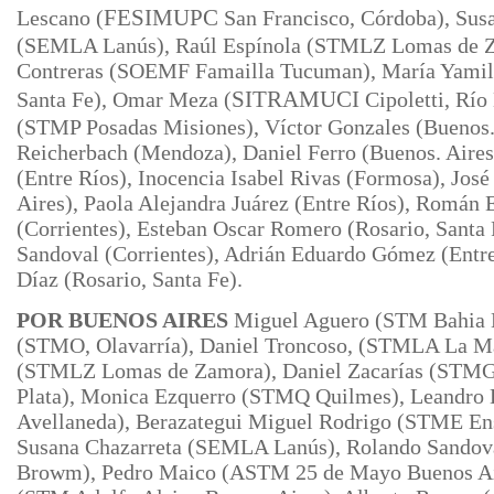
Lescano (
FESIMUPC
San Francisco, Córdoba), Sus
(SEMLA Lanús), Raúl Espínola (STMLZ Lomas de Z
Contreras (SOEMF Famailla Tucuman), María Yamile
Santa Fe), Omar Meza (
SITRAMUCI
Cipoletti, Río
(STMP Posadas Misiones), Víctor Gonzales (Buenos. 
Reicherbach (Mendoza), Daniel Ferro (Buenos. Aires
(Entre Ríos), Inocencia Isabel Rivas (Formosa), Jo
Aires), Paola Alejandra Juárez (Entre Ríos), Román
(Corrientes), Esteban Oscar Romero (Rosario, Santa
Sandoval (Corrientes), Adrián Eduardo Gómez (Entr
Díaz (Rosario, Santa Fe).
POR BUENOS AIRES
Miguel Aguero (STM Bahia B
(STMO, Olavarría), Daniel Troncoso, (STMLA La M
(STMLZ Lomas de Zamora), Daniel Zacarías (STMG
Plata),
Monica Ezquerro (STMQ Quilmes), Leandro
Avellaneda), Berazategui Miguel Rodrigo (STME En
Susana Chazarreta (SEMLA Lanús), Rolando Sandov
Browm), Pedro Maico (ASTM 25 de Mayo Buenos Ai