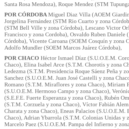
Santa Rosa Mendoza), Roque Mendez (STM Tupun
POR CÓRDOBA
Miguel Diaz Villa (AOEM Giardin
Jorgelina Fernández (STM Rio Cuarto y zona Córdob
(STM Bell Ville y zona Córdoba), Lescano Victor O
Francisco y zona Cordoba), Osvaldo Ruben Daniele
Córdoba), Vicente Caroana (SOEM Cosquín y zona C
Adolfo Mundler (SOEM Marcos Juárez Córdoba),
POR CHACO
Héctor Ismael Díaz (S.U.O.E.M. Coro
Chaco), Elina Isabel Arce (S.T.M. Chorotis y zona C
Ledezma (S.T.M. Presidencia Roque Sáenz Peña y zo
Sanchez (S.U.O.E.M. Juan José Castelli y zona Chac
Romano (S.T.M. Miraflores y zona Chaco),
Miriam P
(S.U.O.E.M. Hermoso Campo y zona Chaco), Veróni
(S.E.F.E. Fuerte Esperanza y zona Chaco), Rubén O
(S.T.M.
Corzuela y zona Chaco), Víctor Fabián Ale
Charata y zona Chaco), Eneas Palacios (S.U.O.E.M. E
Chaco), Adrian Ybarrola (S.T.M. Colonias Unidas y z
Marcelo Paez (S.U.O.E.M. Pampa del Infierno y zona