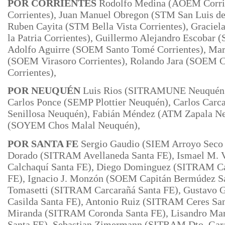
POR CORRIENTES
Rodolfo Medina (AOEM Corrie
Corrientes), Juan Manuel Obregon (STM San Luis d
Ruben Cayita (STM Bella Vista Corrientes), Graciel
la
Patria Corrientes), Guillermo Alejandro Escobar 
Adolfo Aguirre (SOEM Santo Tomé Corrientes), Mar
(SOEM Virasoro Corrientes), Rolando Jara (SOEM C
Corrientes),
POR NEUQUÉN
Luis Rios (SITRAMUNE Neuquén C
Carlos Ponce (SEMP Plottier Neuquén), Carlos C
Senillosa Neuquén), Fabián Méndez (ATM Zapala Ne
(SOYEM Chos
Malal Neuquén),
POR SANTA FE
Sergio Gaudio (SIEM Arroyo Seco 
Dorado (SITRAM Avellaneda Santa FE), Ismael M
Calchaquí Santa FE), Diego Dominguez (SITRAM C
FE), Ignacio J. Monzón (SOEM Capitán Bermúdez Sa
Tomasetti (SITRAM Carcarañá Santa FE), Gustavo 
Casilda Santa FE), Antonio Ruiz (SITRAM Ceres San
Miranda (SITRAM Coronda Santa FE), Lisandro Ma
Santa FE),
Sebastian Zimermann (SITRAM Dto. Gara