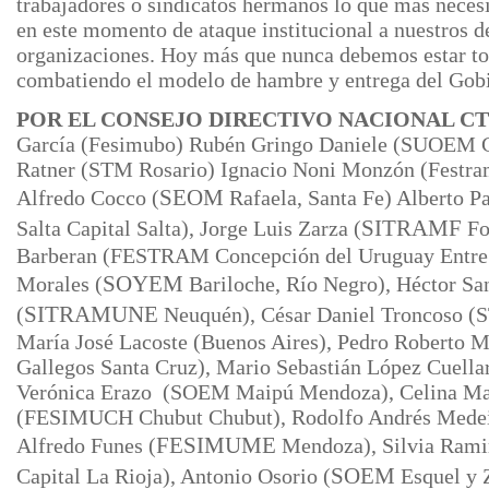
trabajadores o sindicatos hermanos lo que más necesi
en este momento de ataque institucional a nuestros d
organizaciones. Hoy más que nunca debemos estar to
combatiendo el modelo de hambre y entrega del Gob
POR EL CONSEJO DIRECTIVO NACIONAL C
García (Fesimubo) Rubén Gringo Daniele (SUOEM 
Ratner (STM Rosario) Ignacio Noni
Monzón (Festram
Alfredo Cocco (
SEOM
Rafaela, Santa Fe) Alberto 
Salta Capital Salta), Jorge Luis Zarza (
SITRAMF
Fo
Barberan (FESTRAM Concepción del Uruguay Entre 
Morales (
SOYEM
Bariloche, Río Negro), Héctor Sa
(
SITRAMUNE
Neuquén), César Daniel
Troncoso (
María José Lacoste (Buenos Aires), Pedro Roberto 
Gallegos Santa Cruz), Mario Sebastián López Cuella
Verónica Erazo (SOEM Maipú Mendoza), Celina Ma
(FESIMUCH Chubut Chubut), Rodolfo Andrés Medein
Alfredo Funes (
FESIMUME
Mendoza), Silvia Ram
Capital La Rioja), Antonio Osorio (
SOEM
Esquel y 