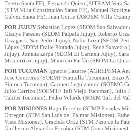
Tuerto Santa FE), Fernando Quieu (SITRAM Vera San
(STM Villa Constitución Santa FE), Manuel Rodrigu
Gálvez Santa FE), Juan Goitia (ASOEM Villa Ocamp
POR JUJUY
Sebastian Lopez (SEOM San Salvador d
Gladys Paredes (SEOM Palpalá Jujuy), Roberto Ur
Urzagasti, San Pedro Jujuy), Nahir Loza (SEOM Peri
López (SEOM Fraile Pintado Jujuy), René Saavedra
Jujuy), Jimena zarpa (SEOM
El Carmen Jujuy), Sar
Monterrico Jujuy), Mauricio Farfán (SEOM La Quiac
POR TUCUMÁN
Ignacio Lazarte (AGREPEMA Agu
Jose
Contreras (SOEMF Famailla Tucuman), Enzo 
Simoca Tucuman), Carmen Leguizamon (SOEMC Co
Julio Carrizo (SOEMTF Tafí Viejo Tucuman),
Julio
Talitas Tucuman), Pedro Velarde (SOEM Tafi del Va
POR MISIONES
Hugo Ferreira (STMP Posadas Mis
Obregon (STM San Luis del Palmar Misiones), Rube
Vista Misiones), Graciela Ortiz
(STM Paso de la Patr
Guillermo Alejandro Escobar (STM Goya Misiones),