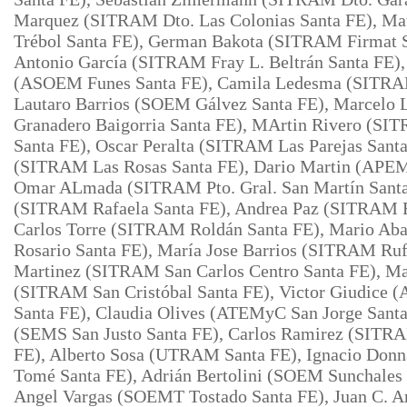
Marquez (SITRAM Dto. Las
Colonias Santa FE), Ma
Trébol Santa FE), German Bakota (SITRAM Firmat S
Antonio García (SITRAM Fray L. Beltrán Santa FE)
(ASOEM Funes Santa FE), Camila Ledesma (SITRAM
Lautaro Barrios (SOEM Gálvez Santa FE), Marcelo
Granadero Baigorria Santa FE), MArtin Rivero (SI
Santa FE), Oscar Peralta (SITRAM Las Parejas Sant
(SITRAM Las Rosas Santa FE), Dario Martin (APEM
Omar ALmada (SITRAM Pto. Gral. San Martín Santa 
(SITRAM Rafaela Santa FE), Andrea Paz (SITRAM R
Carlos Torre (SITRAM Roldán
Santa FE), Mario A
Rosario Santa FE), María Jose Barrios (SITRAM
Ruf
Martinez (SITRAM San Carlos Centro Santa FE), Mar
(SITRAM San Cristóbal Santa FE), Victor Giudice 
Santa FE), Claudia Olives (ATEMyC San Jorge Sant
(SEMS San Justo Santa
FE), Carlos Ramirez (SITR
FE), Alberto Sosa (UTRAM Santa
FE), Ignacio Do
Tomé Santa FE), Adrián Bertolini (SOEM Sunchales 
Angel Vargas (SOEMT Tostado Santa FE), Juan C. 