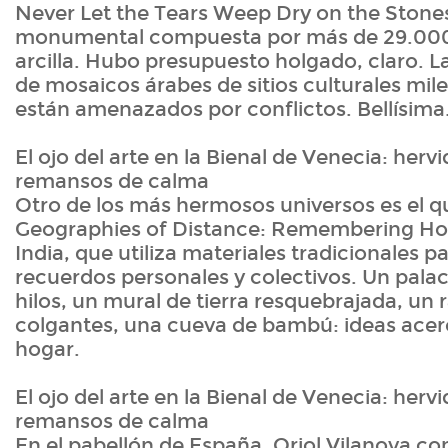
Never Let the Tears Weep Dry on the Stones
monumental compuesta por más de 29.000 l
arcilla. Hubo presupuesto holgado, claro. La
de mosaicos árabes de sitios culturales mil
están amenazados por conflictos. Bellísima
El ojo del arte en la Bienal de Venecia: hervi
remansos de calma
Otro de los más hermosos universos es el q
Geographies of Distance: Remembering Hom
India, que utiliza materiales tradicionales p
recuerdos personales y colectivos. Un pala
hilos, un mural de tierra resquebrajada, un 
colgantes, una cueva de bambú: ideas acer
hogar.
El ojo del arte en la Bienal de Venecia: hervi
remansos de calma
En el pabellón de España, Oriol Vilanova co