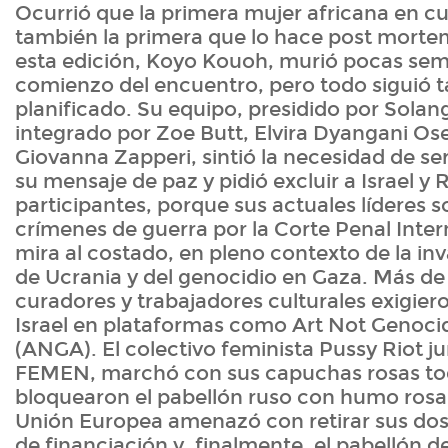
Ocurrió que la primera mujer africana en cur
también la primera que lo hace post morte
esta edición, Koyo Kouoh, murió pocas sem
comienzo del encuentro, pero todo siguió t
planificado. Su equipo, presidido por Solan
integrado por Zoe Butt, Elvira Dyangani O
Giovanna Zapperi, sintió la necesidad de s
su mensaje de paz y pidió excluir a Israel y 
participantes, porque sus actuales líderes 
crímenes de guerra por la Corte Penal Intern
mira al costado, en pleno contexto de la in
de Ucrania y del genocidio en Gaza. Más de 
curadores y trabajadores culturales exigiero
Israel en plataformas como Art Not Genocid
(ANGA). El colectivo feminista Pussy Riot j
FEMEN, marchó con sus capuchas rosas tod
bloquearon el pabellón ruso con humo rosa 
Unión Europea amenazó con retirar sus dos
de financiación y, finalmente, el pabellón d