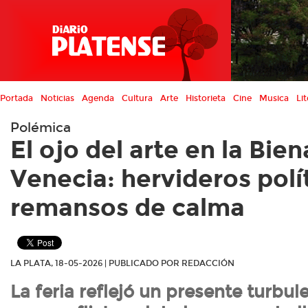
Portada
Noticias
Agenda
Cultura
Arte
Historieta
Cine
Musica
Lit
Polémica
El ojo del arte en la Bien
Venecia: hervideros polí
remansos de calma
LA PLATA, 18-05-2026 | PUBLICADO POR REDACCIÓN
La feria reflejó un presente turbu