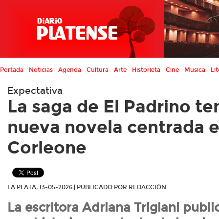
Portada
Noticias
Agenda
Cultura
Arte
Historieta
Cine
Musica
Lit
Expectativa
La saga de El Padrino te
nueva novela centrada 
Corleone
LA PLATA, 13-05-2026 | PUBLICADO POR REDACCIÓN
La escritora Adriana Trigiani publ