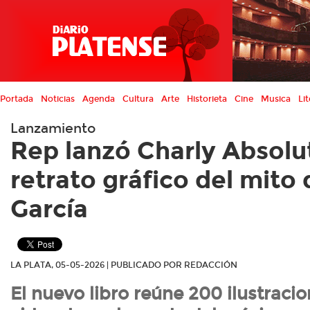
Portada
Noticias
Agenda
Cultura
Arte
Historieta
Cine
Musica
Lit
Lanzamiento
Rep lanzó Charly Absolu
retrato gráfico del mito
García
LA PLATA, 05-05-2026 | PUBLICADO POR REDACCIÓN
El nuevo libro reúne 200 ilustracio