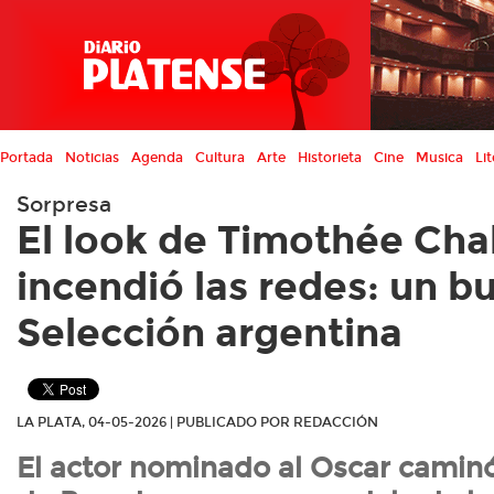
Portada
Noticias
Agenda
Cultura
Arte
Historieta
Cine
Musica
Lit
Sorpresa
El look de Timothée Ch
incendió las redes: un b
Selección argentina
LA PLATA, 04-05-2026 | PUBLICADO POR REDACCIÓN
El actor nominado al Oscar caminó 