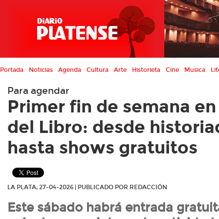
Portada
Noticias
Agenda
Cultura
Arte
Historieta
Cine
Musica
Lit
Para agendar
Primer fin de semana en 
del Libro: desde histori
hasta shows gratuitos
LA PLATA, 27-04-2026 | PUBLICADO POR REDACCIÓN
Este sábado habrá entrada gratuit