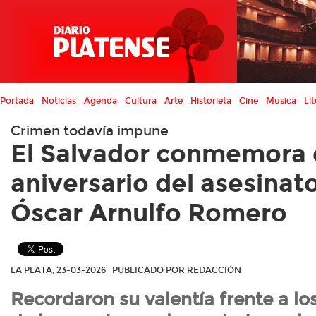
Portada
Noticias
Agenda
Cultura
Arte
Historieta
Cine
Musica
Lit
Crimen todavía impune
El Salvador conmemora e
aniversario del asesinat
Óscar Arnulfo Romero
LA PLATA, 23-03-2026 | PUBLICADO POR REDACCIÓN
Recordaron su valentía frente a l