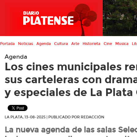
Portada
Noticias
Agenda
Cultura
Arte
Historieta
Cine
Musica
Lit
Agenda
Los cines municipales r
sus carteleras con drama
y especiales de La Plat
LA PLATA, 13-08-2025 | PUBLICADO POR REDACCIÓN
La nueva agenda de las salas Sele