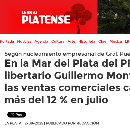
Portada
Noticias
Agenda
Cultura
Arte
Historieta
Cine
Musica
Lit
Según nucleamiento empresarial de Gral. Pu
En la Mar del Plata del 
libertario Guillermo Mo
las ventas comerciales 
más del 12 % en julio
LA PLATA, 12-08-2025 | PUBLICADO POR REDACCIÓN