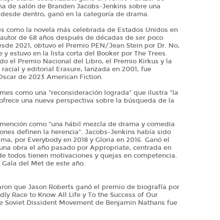
ama de salón de Branden Jacobs-Jenkins sobre una
e desde dentro, ganó en la categoría de drama.
mes como la novela más celebrada de Estados Unidos en
l autor de 68 años después de décadas de ser poco
esde 2021, obtuvo el Premio PEN/Jean Stein por Dr. No,
e y estuvo en la lista corta del Booker por The Trees.
o el Premio Nacional del Libro, el Premio Kirkus y la
racial y editorial Erasure, lanzada en 2001, fue
Oscar de 2023 American Fiction.
ames como una "reconsideración lograda" que ilustra "la
 ofrece una nueva perspectiva sobre la búsqueda de la
su mención como "una hábil mezcla de drama y comedia
ones definen la herencia". Jacobs-Jenkins había sido
ma, por Everybody en 2018 y Gloria en 2016. Ganó el
 una obra el año pasado por Appropriate, centrada en
de todos tienen motivaciones y quejas en competencia.
a Gala del Met de este año.
aron que Jason Roberts ganó el premio de biografía por
dly Race to Know All Life y To the Success of Our
he Soviet Dissident Movement de Benjamin Nathans fue