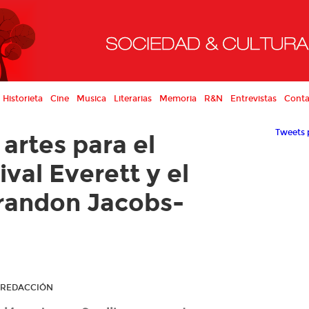
Historieta
Cine
Musica
Literarias
Memoria
R&N
Entrevistas
Conta
Tweets 
 artes para el
ival Everett y el
randon Jacobs-
R REDACCIÓN