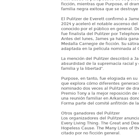
ficción, mientras que Purpose, el dr
familia negra exitosa que se destruy
El Pulitzer de Everett confirmó a Ja
2024 y aceleró el notable ascenso de
conocido por el público en general. D
fue finalista del Pulitzer por Telephon
Antes del lunes, James ya había ganad
Medalla Carnegie de ficción. Su sátira 
adaptada en la película nominada al 
La mención del Pulitzer describió a J
absurdidad de la supremacía racial y
familia y la libertad".
Purpose, en tanto, fue elogiada en 
que explora cómo diferentes generaci
nominado dos veces al Pulitzer de dra
Premio Tony a la mejor reposición de
una reunión familiar en Arkansas don
Forma parte del comité anfitrión de l
Otros ganadores del Pulitzer
Los organizadores del Pulitzer anunci
Every Living Thing: The Great and Dea
Hopeless Cause: The Many Lives of t
citado por no ficción general.