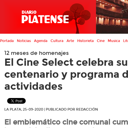
Portada
Noticias
Agenda
Cultura
Arte
Historieta
Cine
Musica
Lit
12 meses de homenajes
El Cine Select celebra su
centenario y programa d
actividades
LA PLATA, 25-09-2020 | PUBLICADO POR REDACCIÓN
El emblemático cine comunal cump